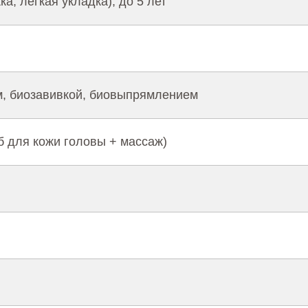
а, легкая укладка), до 5 лет
, биозавивкой, биовыпрямлением
б для кожи головы + массаж)