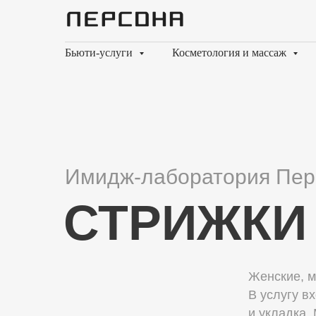
Бьюти-услуги
Косметология и массаж
Имидж-лаборатория Пер
СТРИЖКИ
Женские, м
В услугу в
и укладка.